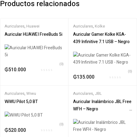
Productos relacionados
Auriculares
,
Huawei
Auriculares
,
Kolke
Auricular HUAWEI FreeBuds 5i
Auricular Gamer Kolke KGA-
439 Infinitive 7.1 USB – Negro
(0)
₲
510.000
(0)
₲
135.000
Auriculares
,
Wiwu
Auriculares
,
JBL
WiWU Pilot 5,0 BT
Auricular Inalámbrico JBL Free
WFH – Negro‎ ‎ ‎ ‎ ‎ ‎‎ ‎ ‎ ‎ ‎ ‎ ‎ ‎ ‎ ‎ ‎ ‎ ‎ ‎ ‎ ‎ ‎ ‎ ‎ ‎ ‎ ‎ ‎ ‎ ‎ ‎ ‎ ‎ ‎ ‎ ‎ ‎ ‎
‎ ‎ ‎ ‎ ‎ ‎ ‎ ‎ ‎ ‎ ‎ ‎ ‎ ‎ ‎ ‎ ‎ ‎ ‎ ‎ ‎ ‎ ‎ ‎ ‎ ‎ ‎ ‎ ‎ ‎ ‎ ‎ ‎ ‎ ‎ ‎ ‎ ‎ ‎ ‎ ‎ ‎ ‎ ‎ ‎ ‎ ‎ ‎ ‎ ‎ ‎ ‎ ‎ ‎ ‎ ‎ ‎ ‎ ‎ ‎ ‎
(0)
₲
520.000