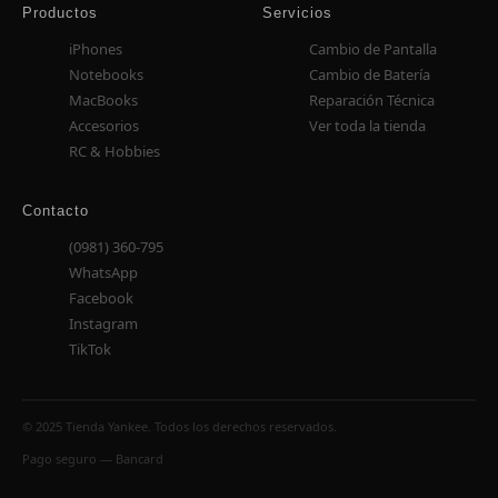
Productos
Servicios
iPhones
Cambio de Pantalla
Notebooks
Cambio de Batería
MacBooks
Reparación Técnica
Accesorios
Ver toda la tienda
RC & Hobbies
Contacto
(0981) 360-795
WhatsApp
Facebook
Instagram
TikTok
© 2025 Tienda Yankee. Todos los derechos reservados.
Pago seguro — Bancard