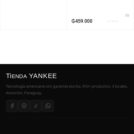
(0)
₲
459.000
Ti
YANKEE
ENDA
Tecnología americana con garantía escrita. 910+ productos, 3 locales,
Asunción, Paraguay.