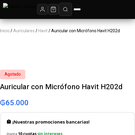
Inicio
/
Auriculares
/
Havit
/ Auricular con Micrófono Havit H202d
Agotado
Auricular con Micrófono Havit H202d
₲
65.000
🏦 ¡Nuestras promociones bancarias!
Hasta
10 cuotas
sin intereses