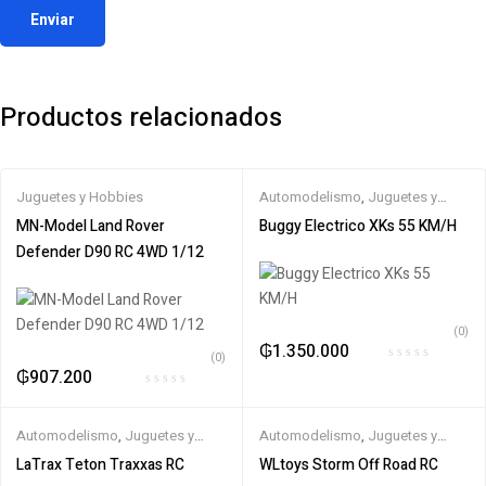
Productos relacionados
Juguetes y Hobbies
Automodelismo
,
Juguetes y
Hobbies
,
Off road
,
WLtoys
MN-Model Land Rover
Buggy Electrico XKs 55 KM/H
Defender D90 RC 4WD 1/12
(0)
₲
1.350.000
(0)
₲
907.200
Automodelismo
,
Juguetes y
Automodelismo
,
Juguetes y
Hobbies
,
Off road
,
Traxxas
Hobbies
,
Off road
,
WLtoys
LaTrax Teton Traxxas RC
WLtoys Storm Off Road RC