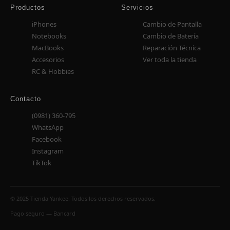
Productos
Servicios
iPhones
Cambio de Pantalla
Notebooks
Cambio de Batería
MacBooks
Reparación Técnica
Accesorios
Ver toda la tienda
RC & Hobbies
Contacto
(0981) 360-795
WhatsApp
Facebook
Instagram
TikTok
© 2025 Tienda Yankee. Todos los derechos reservados.
Pago seguro — Bancard