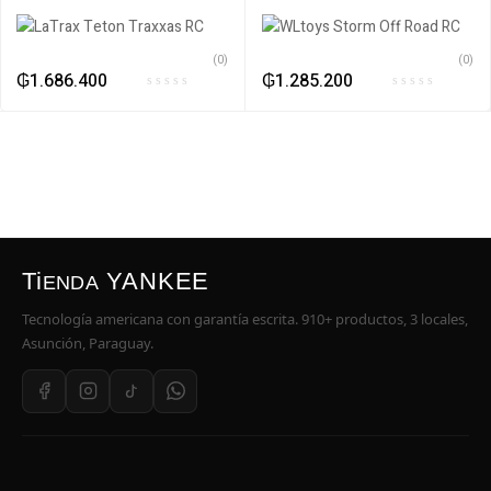
(0)
(0)
₲
1.686.400
₲
1.285.200
Ti
YANKEE
ENDA
Tecnología americana con garantía escrita. 910+ productos, 3 locales,
Asunción, Paraguay.