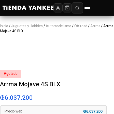
Inicio
/
Juguetes y Hobbies
/
Automodelismo
/
Off road
/
Arrma
/ Arrma
Mojave 4S BLX
Agotado
Arrma Mojave 4S BLX
₲
6.037.200
₲6.037.200
Precio web